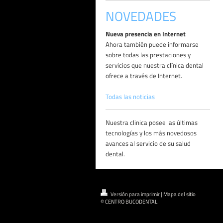
NOVEDADES
Nueva presencia en Internet
Ahora también puede informarse
sobre todas las prestaciones y
servicios que nuestra clínica dental
ofrece a través de Internet.
Todas las noticias
Nuestra clinica posee las últimas
tecnologías y los más novedosos
avances al servicio de su salud
dental.
Versión para imprimir
|
Mapa del sitio
© CENTRO BUCODENTAL