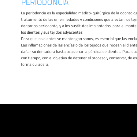
PERIODONCIA
La periodoncia es la especialidad médico-quirúrgica de la odontolog
tratamiento de las enfermedades y condiciones que afectan los tej
dentarios periodonto, y a los sustitutos implantados, para el manten
los dientes y sus tejidos adyacentes.
Para que los dientes se mantengan sanos, es esencial que las encía
Las inflamaciones de las encías o de los tejidos que rodean el dien
dañar su dentadura hasta ocasionar la pérdida de dientes. Para q
con tiempo, con el objetivo de detener el proceso y conservar, de e
forma duradera.